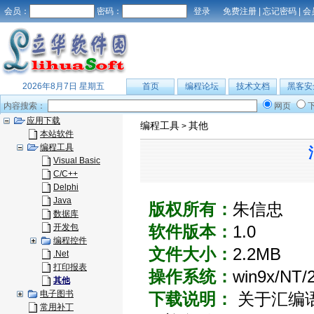
会员：
密码：
免费注册
|
忘记密码
|
会
2026年8月7日 星期五
首页
编程论坛
技术文档
黑客安
内容搜索：
网页
应用下载
编程工具
其他
>
本站软件
编程工具
Visual Basic
C/C++
Delphi
Java
版权所有：
朱信忠
数据库
开发包
软件版本：
1.0
编程控件
文件大小：
2.2MB
.Net
打印报表
操作系统：
win9x/NT/
其他
电子图书
下载说明：
关于汇编语言
常用补丁