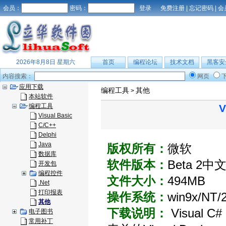
会员：
密码：
免费注册
|
忘记密码
|
会
2026年8月8日 星期六
首页
编程论坛
技术文档
黑客安
内容搜索：
网页
应用下载
编程工具
其他
>
本站软件
编程工具
V
Visual Basic
C/C++
Delphi
Java
版权所有：
微软
数据库
软件版本：
Beta 2中
开发包
编程控件
文件大小：
494MB
.Net
打印报表
操作系统：
win9x/NT/
其他
下载说明：
Visual C
电子图书
常用补丁