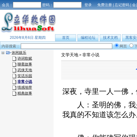
会员：
密码：
免费注册
|
忘记密码
|
会
2026年8月6日 星期四
首页
编程论坛
技术文档
黑客安
内容搜索：
网页
休闲娱乐
文学天地
非常小说
>
诗词歌赋
聊斋故事
武侠天地
笑话乐园
非常小说
情感地带
深夜，寺里一人一佛，
精典故事
人：圣明的佛，我是
我真的不知道该怎么办