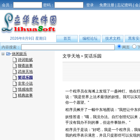
会员：
密码：
免费注册
|
忘记密码
|
会
2026年8月9日 星期日
首页
编程论坛
技术文档
黑客安
内容搜索：
网页
休闲娱乐
文学天地
笑话乐园
>
诗词歌赋
聊斋故事
武侠天地
笑话乐园
非常小说
情感地带
一个程序员在海滩上发现了一盏神灯。他在
精典故事
说：“我是世界上法术最强的妖怪。我可以实
你一个愿望。”
程序员摊开了一幅中东地图说：“我想让中东
妖怪答道：“哦，我没办法。自打创世纪以来
乎没有我办不到的事，但这件事除外。”
程序员于是说：“好吧，我是一个程序员，我
我的程序表示满意，并且只提那些可以实现的