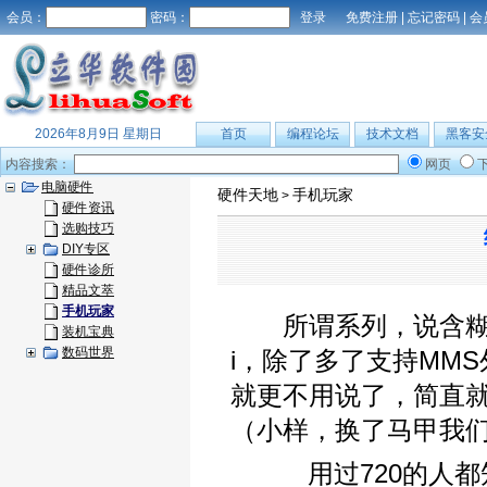
会员：
密码：
免费注册
|
忘记密码
|
会
2026年8月9日 星期日
首页
编程论坛
技术文档
黑客安
内容搜索：
网页
电脑硬件
硬件天地
手机玩家
>
硬件资讯
选购技巧
DIY专区
硬件诊所
精品文萃
手机玩家
所谓系列，说含糊点
装机宝典
数码世界
i，除了多了支持MMS
就更不用说了，简直就是
（小样，换了马甲我
用过720的人都