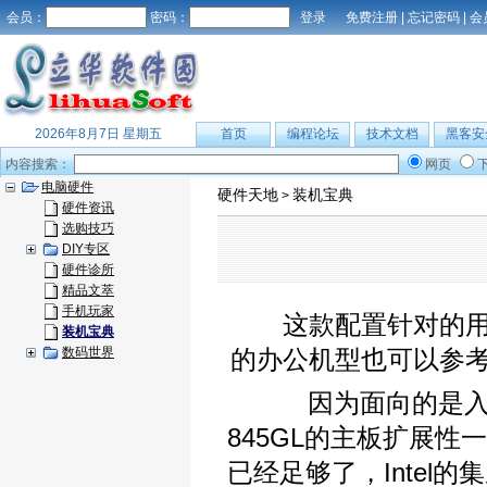
会员：
密码：
免费注册
|
忘记密码
|
会
2026年8月7日 星期五
首页
编程论坛
技术文档
黑客安
内容搜索：
网页
电脑硬件
硬件天地
装机宝典
>
硬件资讯
选购技巧
DIY专区
硬件诊所
精品文萃
手机玩家
这款配置针对的用户
装机宝典
数码世界
的办公机型也可以参
因为面向的是入门
845GL的主板扩展
已经足够了，Inte