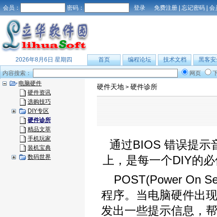
会员：
密码：
免费注册
|
忘记密码
|
会
2026年8月6日 星期四
首页
编程论坛
技术文档
黑客安
内容搜索：
网页
电脑硬件
硬件天地
硬件诊所
>
硬件资讯
选购技巧
DIY专区
硬件诊所
精品文萃
手机玩家
通过BIOS 错误提
装机宝典
数码世界
上，是每一个DIY的
POST(Power O
程序。当电脑硬件出现
发出一些提示信息，