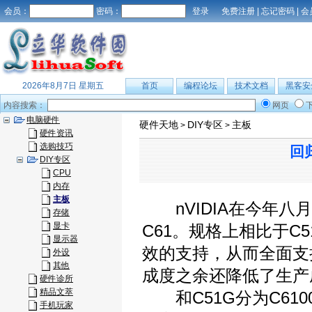
会员：
密码：
免费注册
|
忘记密码
|
会
2026年8月7日 星期五
首页
编程论坛
技术文档
黑客安
内容搜索：
网页
电脑硬件
硬件天地
DIY专区
主板
>
>
硬件资讯
选购技巧
回
DIY专区
CPU
内存
主板
nVIDIA在今年八
存储
显卡
C61。规格上相比于C5
显示器
效的支持，从而全面支持
外设
其他
成度之余还降低了生产
硬件诊所
精品文萃
和C51G分为C610
手机玩家