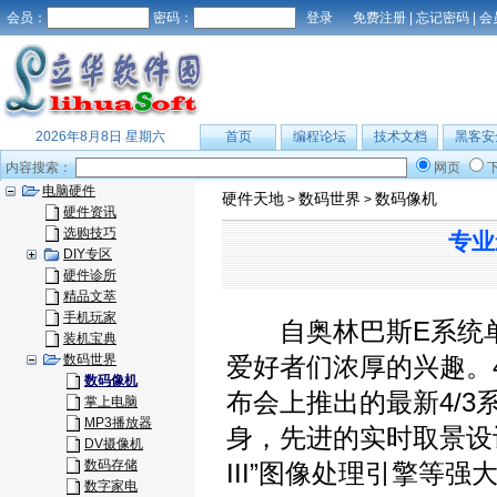
会员：
密码：
免费注册
|
忘记密码
|
会
2026年8月8日 星期六
首页
编程论坛
技术文档
黑客安
内容搜索：
网页
电脑硬件
硬件天地
数码世界
数码像机
>
>
硬件资讯
选购技巧
专业
DIY专区
硬件诊所
精品文萃
手机玩家
自奥林巴斯E系统单
装机宝典
数码世界
爱好者们浓厚的兴趣。4
数码像机
布会上推出的最新4/3
掌上电脑
MP3播放器
身，先进的实时取景设计，1
DV摄像机
数码存储
III”图像处理引擎等
数字家电