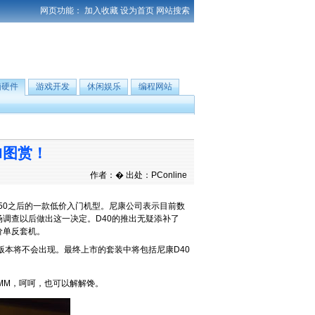
网页功能：
加入收藏
设为首页
网站搜索
脑硬件
游戏开发
休闲娱乐
编程网站
M图赏！
作者：� 出处：PConline
D50之后的一款低价入门机型。尼康公司表示目前数
调查以后做出这一决定。D40的推出无疑添补了
价单反套机。
本将不会出现。最终上市的套装中将包括尼康D40
MM，呵呵，也可以解解馋。