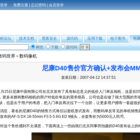
免费注册
|
忘记密码
|
会员登录
程论坛
技术文档
黑客安全
源代码
应用下载
电子图书
电
网页
下载
源代码
数码世界
数码像机
>
尼康D40售价官方确认+发布会M
发表日期：2007-04-12 14:37:51
11月25日尼康中国有限公司在北京发布了具有标志意义的低价入门单反相机，这是在
，更多未拥有数码相机的用户对低价单反的需求很高，公司也是在做了很大范围的市场
缺，也是出于用户的考虑，把入门单反再次拉下一个台阶，让更多用户拥有一套超低
，著名的尼康D40的销售方式将仅以套机形式发布，而数码单反常见的单机销售版
的AF-S DX 18-55mm F3.5-5.6G ED II镜头，全套售价为5000元人民币。
这个售价感到不太满意，下面再送上一些由我们北京同事所拍摄的D40发布会上的