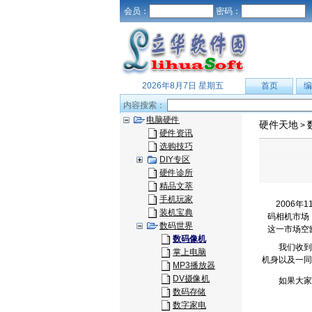
会员：
密码：
2026年8月7日 星期五
首页
编
内容搜索：
电脑硬件
硬件天地
>
硬件资讯
选购技巧
DIY专区
硬件诊所
精品文萃
手机玩家
2006年
装机宝典
码相机市场
数码世界
这一市场空
数码像机
我们收到消息
掌上电脑
机身以及一同发布
MP3播放器
DV摄像机
如果大家对
数码存储
数字家电