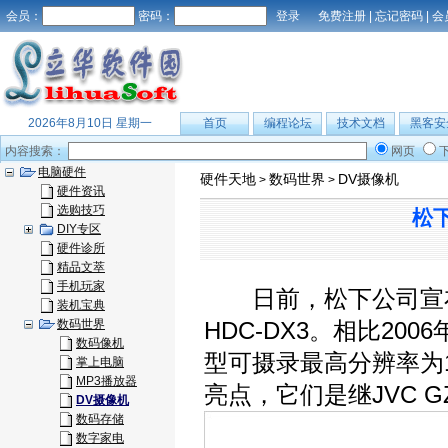
会员：
密码：
免费注册
|
忘记密码
|
会
2026年8月10日 星期一
首页
编程论坛
技术文档
黑客安
内容搜索：
网页
电脑硬件
硬件天地
数码世界
DV摄像机
>
>
硬件资讯
选购技巧
松
DIY专区
硬件诊所
精品文萃
手机玩家
日前，松下公司宣布推
装机宝典
数码世界
HDC-DX3。相比200
数码像机
型可摄录最高分辨率为19
掌上电脑
MP3播放器
亮点，它们是继JVC G
DV摄像机
数码存储
数字家电