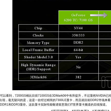
看到，7200GS相比目前7100GS在3DMark06中有所提升，不过显然NVID
身上出现，毫无疑问的是，这是一款经过精简的7300LE显卡，而且就目前DDR2市场来看
DDR1和DDR3显存。这款显卡实际性能敬请留意我们IT世界显卡频道的后续报道。