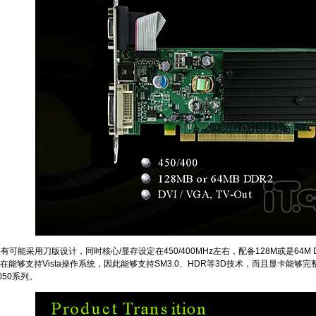
能采用刀版设计，同时核心/显存设定在450/400MHz左右，配备128M或是64M DD
能够支持Vista操作系统，因此能够支持SM3.0、HDR等3D技术，而且显卡能够完整支
050系列。