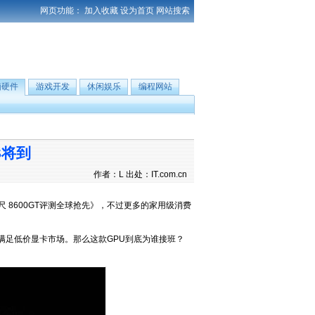
网页功能：
加入收藏
设为首页
网站搜索
脑硬件
游戏开发
休闲娱乐
编程网站
S将到
作者：L 出处：IT.com.cn
 8600GT评测全球抢先》，不过更多的家用级消费
以满足低价显卡市场。那么这款GPU到底为谁接班？