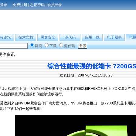
免费注册
|
忘记密码
|
会员登录
程论坛
技术文档
黑客安全
源代码
应用下载
电子图书
电
网页
下载
源代码
硬件资讯
综合性能最强的低端卡 7200G
发表日期：2007-04-12 15:18:25
大战即将上演，大家很可能会将注意力集中在G8X和RV6XX系列上《DX10近在咫尺
在新的操作系统面前如何能够流畅运行。
到来自NVIDIA紧密合作厂商方面消息，NVIDIA将会推出一款7200系列显卡用
呢？下面我们一起来看看：