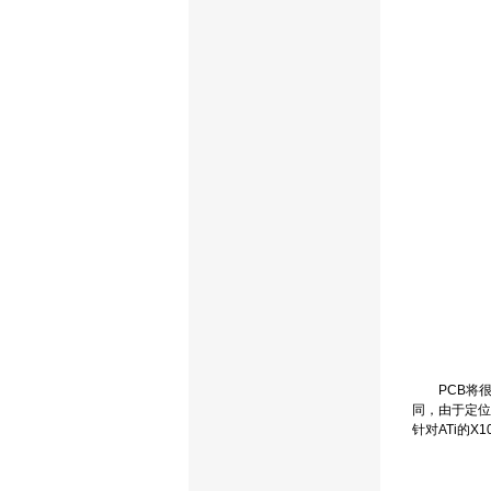
PCB将很有可
同，由于定位在
针对ATi的X1