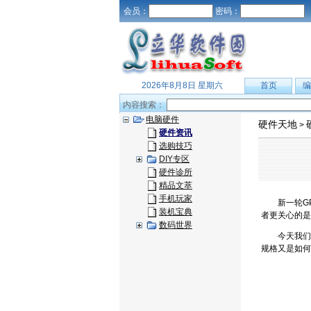
会员：
密码：
2026年8月8日 星期六
首页
编
内容搜索：
电脑硬件
硬件天地
>
硬件资讯
选购技巧
DIY专区
硬件诊所
精品文萃
手机玩家
新一轮GPU
装机宝典
者更关心的是
数码世界
今天我们受收
规格又是如何