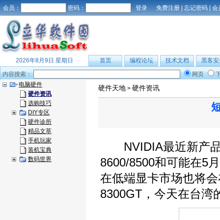
会员：
密码：
免费注册
|
忘记密码
|
会
2026年8月9日 星期日
首页
编程论坛
技术文档
黑客安
内容搜索：
网页
电脑硬件
硬件天地
硬件资讯
>
硬件资讯
选购技巧
短
DIY专区
硬件诊所
精品文萃
手机玩家
NVIDIA最近新产品发
装机宝典
数码世界
8600/8500和可能在5
在低端显卡市场也将会在
8300GT，今天在台