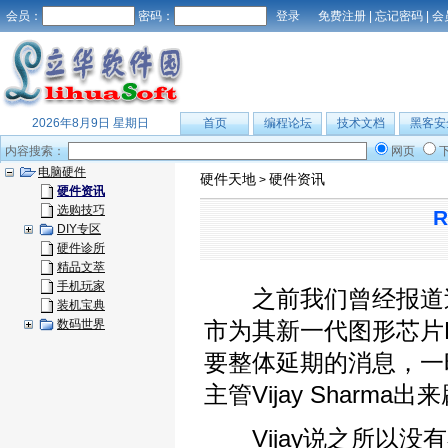
会员：
密码：
免费注册
|
忘记密码
|
会
2026年8月9日 星期日
首页
编程论坛
技术文档
黑客安
内容搜索：
网页
电脑硬件
硬件天地
硬件资讯
>
硬件资讯
选购技巧
DIY专区
硬件诊所
精品文萃
手机玩家
之前我们曾经报道过AT
装机宝典
数码世界
市为其新一代图形芯片R
要整体延期的消息，一
主管Vijay Shar
Vijay说之所以没有