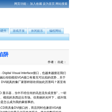
网页功能：
加入收藏
设为首页
网站搜索
脑硬件
游戏开发
休闲娱乐
编程网站
陷阱
作者： 出处：
 Visual Interface接口，也越来越接近我们
的确比传统模拟VGA接口有着无可比拟的优势，关于
DVI就真的像厂家那样鼓吹得如此历害吗？甚至有
D 显示器，当中不经任何的讯息流失或变形”，一听
的、模拟的东西赶出市场。但美丽的光环下，或许我
势是怎么成为我的麻烦事的。
D而具备DVI接口的，而且同时也兼容VGA接