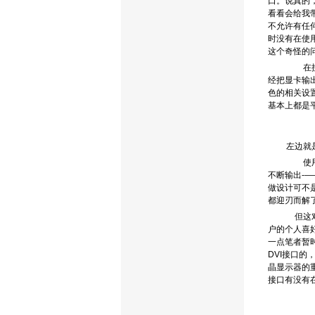
口。说真的
看看会给我
不允许有任
时没有在使
这个奇怪的
在搜索
经把显卡输
色的相关设
基本上都是
左边就
使用传
不断输出-
做设计可不
都迎刃而解
但这对
户的个人喜
一点笔者暂
DVI接口
晶显示器的
接口有没有