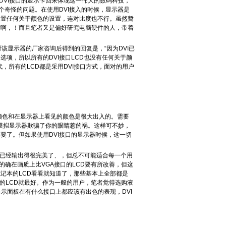
DVI接口的显示卡回来体现这一伟大的数码科技，
个奇怪的问题。在使用DVI接入的时候，显示器是
设置任何关于颜色的设置，连对比度也不行。虽然暂
甘啊，！而且笔者又是偏好研究电脑硬件的人，带着
显示器的厂家咨询后得到的回复是，“因为DVI已
项，所以所有的DVI接口LCD也没有任何关于颜
，所有的LCD都是采用DVI接口方式，面对的用户
色和在显示器上看见的颜色是很大出入的。需要
A模拟显示器欺骗了你的眼睛惹的祸。这样可不妙，
要了。但如果使用DVI接口的显示器时候，这一切
I已经输出得很完美了、，但总不可能适合每一个用
的确在画质上比VGA接口的LCD要有所改善，但这
记本的LCD看看就知道了，那些基本上全部都是
式的LCD就最好。作为一般的用户，笔者觉得选购液
示面板在有什么接口上都应该有出色的表现，DVI