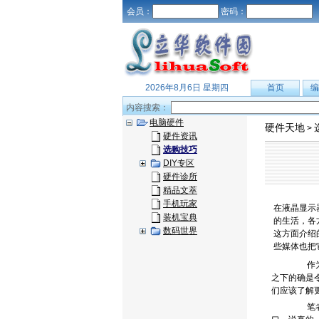
会员：
密码：
2026年8月6日 星期四
首页
编
内容搜索：
电脑硬件
硬件天地
>
硬件资讯
选购技巧
DIY专区
硬件诊所
精品文萃
手机玩家
在液晶显示器
装机宝典
的生活，各
数码世界
这方面介绍
些媒体也把
作为各
之下的确是
们应该了解
笔者曾