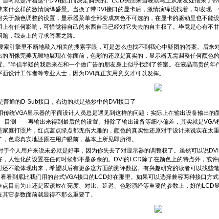
，当时就是冲着这个DVI接口而决定购买的。LCD买回来当晚就马上从朋友处借来了带
带来什么样的激情演绎盛景。当换了带DVI接口的显卡后，激情演绎没找着，却发现一
何关于颜色调整的设置，显示器菜单全部变成灰色不可选的，在显卡的驱动里也不能
用上有任何影响，可惜觉得自己的东西自己已经对它失去的自主权了。毕竟是心有不
问题，我走上的寻求答案之路。
引擎里不断地敲入相关的搜索字眼，可是怎么也找不到我心中疑团的答案。后来对该
出的图像完美无暇地展现在你面前，色彩的还原是真实的，显示器无需调整任何颜色的选
置。”半信半疑的我后来在和一个做广告的朋友身上似乎找到了答案。在液晶高贵的年代
平面设计工作者等专业人士，因为DVI真正实用意义才可以发挥。
是普通的D-Sub接口，右边的就是热炒中的DVI接口了
统VGA显示器的平面设计人员总是遇见到这样的问题：实际上在输出设备输出的颜
——目测——再输出来得到最后的的设置。排除了输出设备等细小偏差，其实就是VG
是家庭打照片，红点蓝点绿点都无伤大雅的，颜色的真实性还原对于设计来说实在太重
了，色彩真实地还原在用户眼前，基本上所见即所得。
于个人用户来说未必就是好事，因为你失去了对显示器的调整权了。虽然可以说DV
好，人性化的设置在任何时候都不是多余的。DVI的LCD除了在颜色上的特点外，或许
时还不能体现出来，希望以后有更多这方面的测评数据。有兴趣研究的读者可以找些笔
的，看看到底比我们用的台式VGA接口的LCD好在那里。如果可以选择兼容两种接口方
重点目前为止还是应该放在亮度、对比、延迟、色彩演绎等重要的参数上，好的LCD显
在其它参数面前就显得不那么重要了。