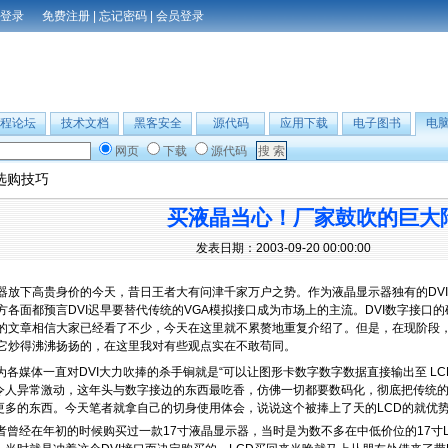
免费注册
|
忘记密码
|
会员登录
程论坛
技术文档
黑客安全
源代码
应用下载
电子图书
电
网页
下载
源代码
选购技巧
买液晶当心！厂家鼓吹的巨大
发表日期：2003-09-20 00:00:00
放下高贵身价的今天，昔日王者大有问津千家万户之势。作为液晶显示器独有的DVI - Digital
方各面都预言DVI迟早要替代传统的VGA模拟接口成为市场上的主流。DVI数字接口
的文章相信大家已经看了不少，今天在这里就不累赘地重复介绍了。但是，在现阶段，
它炒得沸沸扬扬的，在这里我对有些观点实在不敢苟同。
媒体一直对DVI大力吹捧的杀手锏就是“可以让图形卡数字数字数据直接输出至 LC
令人异常激动，这年头与数字接边的东西最吃香，仿佛一切都要数码化，彻底把传统
更多的东西。今天笔者就拿自己的切身使用体会，说说这个被捧上了天的LCD的就优
经在年初的时候购买过一款17寸液晶显示器，当时是为数不多在中低价位的17寸LC