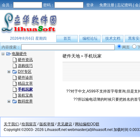
会员：
密码：
免费注册
|
忘记密码
|
会
2026年8月6日 星期四
首页
编程论坛
技术文档
黑客安
内容搜索：
网页
电脑硬件
硬件天地
手机玩家
>
硬件资讯
选购技巧
DIY专区
硬件诊所
精品文萃
手机玩家
??对于中文,A599不支持首字母查询,但是
装机宝典
??所以输电话簿的时候只要把姓名的首
数码世界
关于我们
/
给我留言
/
版权举报
/
意见建议
/
网站编程QQ群
Copyright ©2003- 2026 Lihuasoft.net webmaster(at)lihuasoft.net 加载时间 0.00