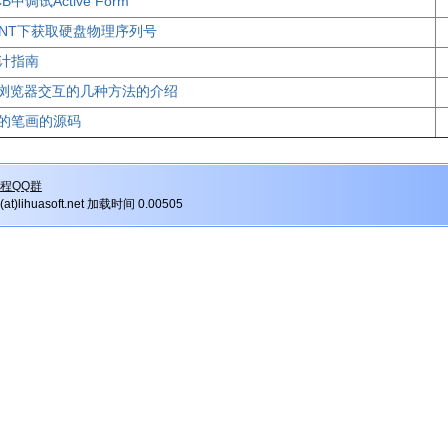
中调试Active Form
x/NT下获取硬盘物理序列号
计指南
E浏览器交互的几种方法的介绍
的笔画的源码
程QQ群
r(at)lihuasoft.net 加载时间 0.00505