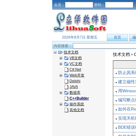
会员：
密码：
2026年8月7日 星期五
首页
编
内容搜索：
技术文档
技术文档
C
>
VB文档
VC文档
C#.Net
防止因系
Web开发
Delphi
建立磁性
JAVA
用Wins
数据库
C++Builder
编写断点
操作系统
如何在Ri
其他文档
实现关机
BDE错