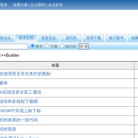
免费注册
|
忘记密码
|
会员登录
程论坛
技术文档
黑客安全
源代码
应用下载
电子图书
电
网页
下载
源代码
++Builder
标题
统崩溃而丢失任务栏的图标
窗体
ock实现语音全双工通信
续传和多线程下载模
chEdit中实现上标下标
时的效果的一段代码
误码对照表