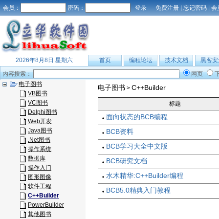
会员：
密码：
免费注册
|
忘记密码
|
会
2026年8月8日 星期六
首页
编程论坛
技术文档
黑客安
内容搜索：
网页
电子图书
电子图书
C++Builder
>
VB图书
VC图书
标题
Delphi图书
面向状态的BCB编程
Web开发
Java图书
BCB资料
.Net图书
BCB学习大全中文版
操作系统
数据库
BCB研究文档
操作入门
水木精华:C++Builder编程
图形图像
软件工程
BCB5.0精典入门教程
C++Builder
PowerBuilder
其他图书