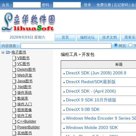
会员：
密码：
免费注册
|
忘记密码
|
会
2026年8月8日 星期六
首页
编程论坛
技术文档
黑客安
内容搜索：
网页
电子图书
编程工具
开发包
>
VB图书
VC图书
标题
Delphi图书
DirectX SDK (Jun 2008) 2008.8
Web开发
Java图书
DirectX Redist/SDK最新版
.Net图书
DirectX SDK - (April 2006)
操作系统
数据库
DirectX 9 SDK 10月升级版
操作入门
DirectX 9.0B SDK
图形图像
软件工程
Windows Media Encoder 9 Seri
C++Builder
PowerBuilder
Windows Mobile 2003 SDK
其他图书