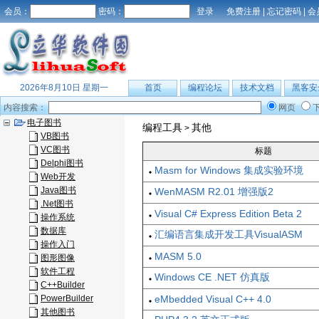
会员：
密码：
免费注册
|
忘记密码
|
会
2026年8月10日 星期一
首页
编程论坛
技术文档
黑客安
内容搜索：
网页
电子图书
编程工具
其他
>
VB图书
VC图书
标题
Delphi图书
Masm for Windows 集成实验环境
Web开发
Java图书
WenMASM R2.01 增强版2
.Net图书
Visual C# Express Edition Beta 2
操作系统
数据库
汇编语言集成开发工具VisualASM
操作入门
MASM 5.0
图形图像
软件工程
Windows CE .NET 仿真版
C++Builder
PowerBuilder
eMbedded Visual C++ 4.0
其他图书