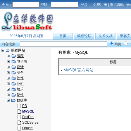
会员：
密码：
免费注册
|
忘记密码
|
会
2026年8月7日 星期五
首页
编程论坛
技术文档
黑客安
内容搜索：
网页
编程网站
数据库
MySQL
>
编程
电子书
标题
设计
MySQL官方网站
安全
软件
公司
娱乐
硬件
数据库
PB
MySQL
FoxPro
SQLServer
Oracle