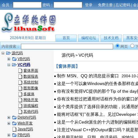
会员：
密码：
免费注册
|
忘记密码
|
会
2026年8月9日 星期日
首页
编程论坛
技术文档
黑客安
内容搜索：
网页
源代码
源代码
VC代码
>
VB代码
VC代码
【窗体界面】
窗体界面
制作 MSN、QQ 的消息提示窗口
●
2004-10-
数据报表
系统控制
这是一个可以象Windows的任务条那样
●
图形图像
你有没有觉得VC提供的那个Tip of the 
●
多媒体
你有没有想过把通用对话框作为你的窗口的
●
网络开发
游戏编程
这个类库提供了选择目录的功能，比通用的CFi
●
其他代码
能将对话框“钉”在屏幕上。见过Developer
●
Delphi代码
这是一个从Cedit派生的十六进制的编辑框
●
Web开发
Java代码
注意过Visual C++的Output窗口吗
●
PB代码
这是用于时间、日期、电话号码、IP地址
●