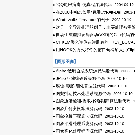
“QQ尾巴病毒”仿真程序源代码
●
2004-09-10
在2000中动态禁用/启用Ctrl-Alt-Del
●
2003-1
Windows95 Tray Icon的例子
●
2003-10-10
这是一个异常处理的例子，主要处理被零除的浮点操
●
自动生成虚拟设备驱动(VXD)的C++代码的一
●
CHKLM类允许你在注册表的HKEY_LOCA
●
用HOOK的方式将你的窗口句柄加入到Clipb
●
【图形图像】
Alphat透明合成系统源代码源代码
●
2003-10
JPEG压缩编码系统源代码
●
2003-10-10
腐蚀-膨胀-细化算法源代码
●
2003-10-10
图案抖动技术处理系统源代码
●
2003-10-10
图象边沿检测-提取-轮廓跟踪算法源代码
●
20
图象几何变换算法源代码
●
2003-10-10
图象模板匹配算法源代码
●
2003-10-10
图象平滑处理系统源代码
●
2003-10-10
图像雾化处理程序源代码
●
2003-10-10