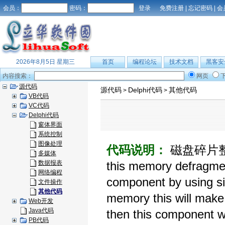
会员：
密码：
免费注册
|
忘记密码
|
会
2026年8月5日 星期三
首页
编程论坛
技术文档
黑客安
内容搜索：
网页
源代码
源代码
Delphi代码
其他代码
>
>
VB代码
VC代码
Delphi代码
窗体界面
系统控制
图像处理
代码说明：
磁盘碎片整理程序
多媒体
数据报表
this memory defragmen
网络编程
component by using sim
文件操作
其他代码
memory this will make
Web开发
Java代码
then this component wi
PB代码