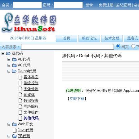
会员：
密码：
免费注册
|
忘记密码
|
会
2026年8月6日 星期四
首页
编程论坛
技术文档
黑客安
内容搜索：
网页
源代码
源代码
Delphi代码
其他代码
>
>
VB代码
VC代码
Delphi代码
窗体界面
系统控制
图像处理
代码说明：
很好的应用程序启动器 AppLaunch is a n
多媒体
【
立即下载
】
数据报表
网络编程
文件操作
其他代码
Web开发
Java代码
PB代码