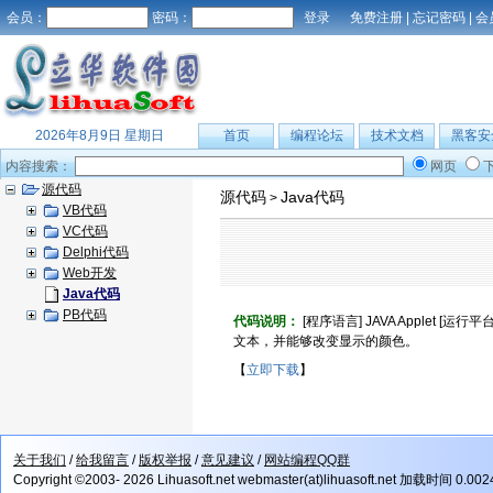
会员：
密码：
免费注册
|
忘记密码
|
会
2026年8月9日 星期日
首页
编程论坛
技术文档
黑客安
内容搜索：
网页
源代码
源代码
Java代码
>
VB代码
VC代码
Delphi代码
Web开发
Java代码
PB代码
代码说明：
[程序语言] JAVA Applet [运
文本，并能够改变显示的颜色。
【
立即下载
】
关于我们
/
给我留言
/
版权举报
/
意见建议
/
网站编程QQ群
Copyright ©2003- 2026 Lihuasoft.net webmaster(at)lihuasoft.net 加载时间 0.00