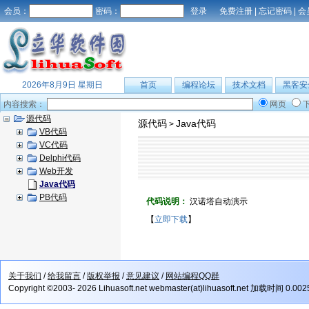
会员：
密码：
免费注册
|
忘记密码
|
会
2026年8月9日 星期日
首页
编程论坛
技术文档
黑客安
内容搜索：
网页
源代码
源代码
Java代码
>
VB代码
VC代码
Delphi代码
Web开发
Java代码
PB代码
代码说明：
汉诺塔自动演示
【
立即下载
】
关于我们
/
给我留言
/
版权举报
/
意见建议
/
网站编程QQ群
Copyright ©2003- 2026 Lihuasoft.net webmaster(at)lihuasoft.net 加载时间 0.00