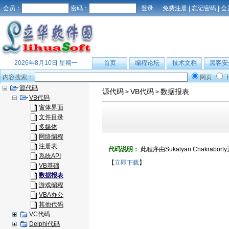
会员：
密码：
免费注册
|
忘记密码
|
会
2026年8月10日 星期一
首页
编程论坛
技术文档
黑客安
内容搜索：
网页
源代码
源代码
VB代码
数据报表
>
>
VB代码
窗体界面
文件目录
多媒体
网络编程
注册表
代码说明：
此程序由Sukalyan Chakrabor
系统API
【
立即下载
】
VB基础
数据报表
游戏编程
VBA办公
其他代码
VC代码
Delphi代码