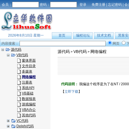
会员：
密码：
免费注册
|
忘记密码
|
会
2026年8月10日 星期一
首页
编程论坛
技术文档
黑客安
内容搜索：
网页
源代码
源代码
VB代码
网络编程
>
>
VB代码
窗体界面
文件目录
多媒体
网络编程
注册表
代码说明：
我编这个程序是为了在NT / 20
系统API
【
立即下载
】
VB基础
数据报表
游戏编程
VBA办公
其他代码
VC代码
Delphi代码