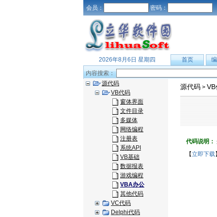
会员：
密码：
2026年8月6日 星期四
首页
编
内容搜索：
源代码
源代码
V
>
VB代码
窗体界面
文件目录
多媒体
网络编程
注册表
代码说明：
系统API
【
立即下载
VB基础
数据报表
游戏编程
VBA办公
其他代码
VC代码
Delphi代码