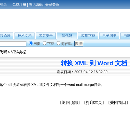
免费注册
|
忘记密码
|
会员登录
程论坛
技术文档
黑客安全
源代码
应用下载
电子图书
电
网页
下载
源代码
B代码
VBA办公
>
转换 XML 到 Word 文档
发表日期：2007-04-12 16:32:30
这个 .dll 允许你转换 XML 或文件文档到一个word mail-merge目录。
】
返回顶部
打印本页
关闭窗口
【
】 【
】 【
】