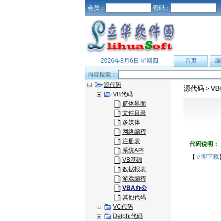
会员：
密码：
2026年8月6日 星期四
首页
编
内容搜索：
源代码
源代码
V
>
VB代码
窗体界面
文件目录
多媒体
网络编程
注册表
代码说明：
系统API
【
立即下载
VB基础
数据报表
游戏编程
VBA办公
其他代码
VC代码
Delphi代码