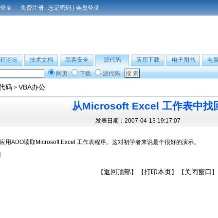
免费注册
|
忘记密码
|
会员登录
程论坛
技术文档
黑客安全
源代码
应用下载
电子图书
电
网页
下载
源代码
B代码
VBA办公
>
从Microsoft Excel 工作表中
发表日期：2007-04-13 19:17:07
应用ADO读取Microsoft Excel 工作表程序。这对初学者来说是个很好的演示。
】
返回顶部
打印本页
关闭窗口
【
】 【
】 【
】