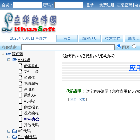
会员：
密码：
免费注册
|
忘记密码
|
会
2026年8月8日 星期六
首页
编程论坛
技术文档
黑客安
内容搜索：
网页
源代码
源代码
VB代码
VBA办公
>
>
VB代码
窗体界面
应用
文件目录
多媒体
网络编程
注册表
代码说明：
这个程序演示了怎样应用 MS Wor
系统API
【
立即下载
】
VB基础
数据报表
游戏编程
VBA办公
其他代码
VC代码
Delphi代码