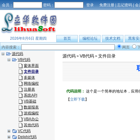
会员：
密码：
免费注册
|
忘记密码
|
会
2026年8月6日 星期四
首页
编程论坛
技术文档
黑客安
内容搜索：
网页
源代码
源代码
VB代码
文件目录
>
>
VB代码
窗体界面
文件目录
多媒体
网络编程
注册表
代码说明：
这个是一个简单的地址本，应用任
系统API
【
立即下载
】
VB基础
数据报表
游戏编程
VBA办公
其他代码
VC代码
Delphi代码