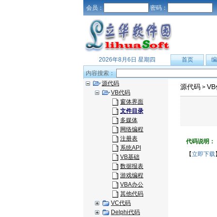
会员：
密码：
2026年8月6日 星期四
首页
编
内容搜索：
源代码
源代码
V
>
VB代码
窗体界面
文件目录
多媒体
网络编程
注册表
代码说明：
系统API
【
立即下载
VB基础
数据报表
游戏编程
VBA办公
其他代码
VC代码
Delphi代码