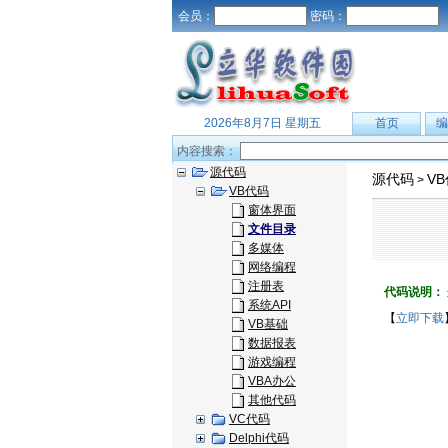
会员：
密码：
2026年8月7日 星期五
首页
编
内容搜索：
源代码
源代码
V
>
VB代码
窗体界面
文件目录
多媒体
网络编程
注册表
代码说明：
系统API
【
立即下载
VB基础
数据报表
游戏编程
VBA办公
其他代码
VC代码
Delphi代码