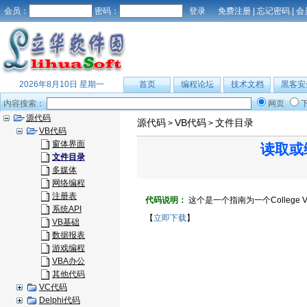
会员：
密码：
免费注册
|
忘记密码
|
会
2026年8月10日 星期一
首页
编程论坛
技术文档
黑客安
内容搜索：
网页
源代码
源代码
VB代码
文件目录
>
>
VB代码
窗体界面
读取或
文件目录
多媒体
网络编程
注册表
代码说明：
这个是一个指南为一个College 
系统API
【
立即下载
】
VB基础
数据报表
游戏编程
VBA办公
其他代码
VC代码
Delphi代码