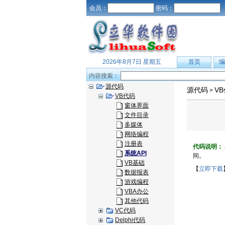
会员：
密码：
2026年8月7日 星期五
首页
编
内容搜索：
源代码
源代码
V
>
VB代码
窗体界面
文件目录
多媒体
网络编程
注册表
代码说明：
系统API
间。
VB基础
【
立即下载
数据报表
游戏编程
VBA办公
其他代码
VC代码
Delphi代码