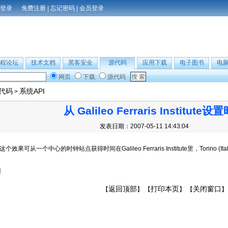
免费注册
|
忘记密码
|
会员登录
程论坛
技术文档
黑客安全
源代码
应用下载
电子图书
电
网页
下载
源代码
B代码
系统API
>
从 Galileo Ferraris Institut
发表日期：2007-05-11 14:43:04
这个效果可从一个中心的时钟站点获得时间在Galileo Ferraris Institute里，Torino (
】
返回顶部
打印本页
关闭窗口
【
】 【
】 【
】