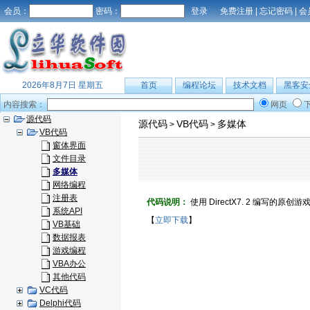
会员：
密码：
免费注册
|
忘记密码
|
会
2026年8月7日 星期五
首页
编程论坛
技术文档
黑客安
内容搜索：
网页
源代码
源代码
VB代码
多媒体
>
>
VB代码
窗体界面
文件目录
多媒体
网络编程
注册表
代码说明：
使用 DirectX7. 2 编写
系统API
【
立即下载
】
VB基础
数据报表
游戏编程
VBA办公
其他代码
VC代码
Delphi代码