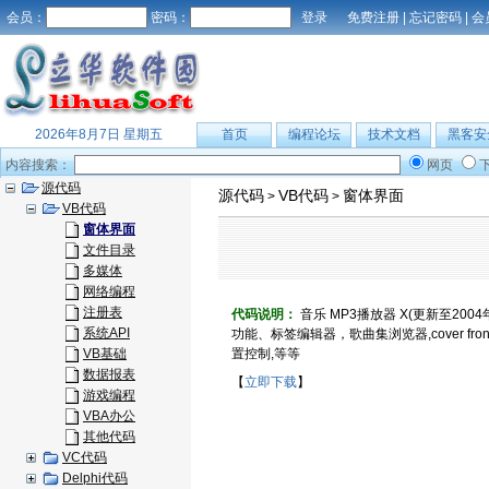
会员：
密码：
免费注册
|
忘记密码
|
会
2026年8月7日 星期五
首页
编程论坛
技术文档
黑客安
内容搜索：
网页
源代码
源代码
VB代码
窗体界面
>
>
VB代码
窗体界面
文件目录
多媒体
网络编程
注册表
代码说明：
音乐 MP3播放器 X(更新至2004
系统API
功能、标签编辑器，歌曲集浏览器,cover fro
VB基础
置控制,等等
数据报表
【
立即下载
】
游戏编程
VBA办公
其他代码
VC代码
Delphi代码