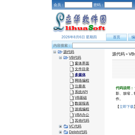
会员：
密码：
2026年8月6日 星期四
首页
编
内容搜索：
源代码
源代码
V
>
VB代码
窗体界面
文件目录
多媒体
网络编程
注册表
代码说明：
系统API
影、放缩，转
VB基础
作。
数据报表
【
立即下载
游戏编程
VBA办公
其他代码
VC代码
Delphi代码