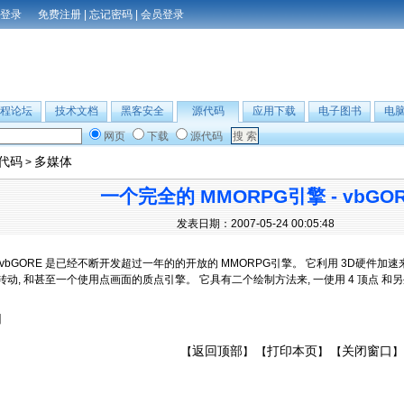
免费注册
|
忘记密码
|
会员登录
程论坛
技术文档
黑客安全
源代码
应用下载
电子图书
电
网页
下载
源代码
B代码
多媒体
>
一个完全的 MMORPG引擎 - vbGORE 
发表日期：2007-05-24 00:05:48
vbGORE 是已经不断开发超过一年的的开放的 MMORPG引擎。 它利用 3D硬件加速来
动, 和甚至一个使用点画面的质点引擎。 它具有二个绘制方法来, 一使用 4 顶点 和
】
返回顶部
打印本页
关闭窗口
【
】 【
】 【
】