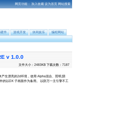
网页功能：
加入收藏
设为首页
网站搜索
脑硬件
游戏开发
休闲娱乐
编程网站
v 1.0.0
文件大小：2483KB 下载次数：7187
产生漂亮的2d环境，使用 Alpha混合、照明,阴
另外的以DX 子画面作为备用。 以防万一主引擎不工