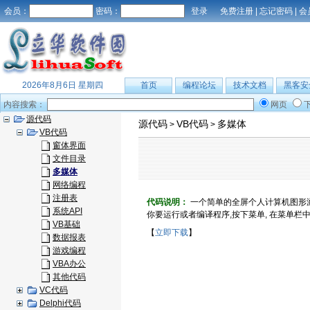
会员：
密码：
免费注册
|
忘记密码
|
会
2026年8月6日 星期四
首页
编程论坛
技术文档
黑客安
内容搜索：
网页
源代码
源代码
VB代码
多媒体
>
>
VB代码
窗体界面
文件目录
多媒体
网络编程
注册表
代码说明：
一个简单的全屏个人计算机图形游
系统API
你要运行或者编译程序,按下菜单, 在菜单栏
VB基础
【
立即下载
】
数据报表
游戏编程
VBA办公
其他代码
VC代码
Delphi代码