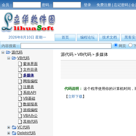
会员：
密码：
免费注册
|
忘记密码
|
会
2026年8月10日 星期一
首页
编程论坛
技术文档
黑客安
内容搜索：
网页
源代码
源代码
VB代码
多媒体
>
>
VB代码
窗体界面
文件目录
多媒体
网络编程
注册表
代码说明：
这个程序使用你的计算机时间，
系统API
【
立即下载
】
VB基础
数据报表
游戏编程
VBA办公
其他代码
VC代码
Delphi代码