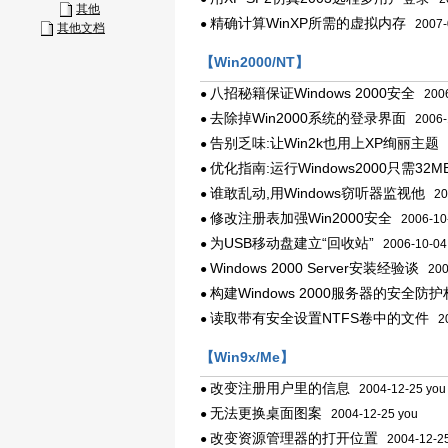
其他
精确计算WinXP所需的虚拟内存
●
2007-0
其他文档
【Win2000/NT】
八招秘籍保证Windows 2000安全
●
2006
去除掉Win2000系统的登录界面
●
2006-
告别乏味:让Win2k也用上XP绚丽主题
●
2
优化指南:运行Windows2000只需32M
●
谁敢乱动,用Windows窃听器监视他
●
20
修改注册表加强Win2000安全
●
2006-10
为USB移动盘建立“回收站”
●
2006-10-0
Windows 2000 Server安装经验谈
●
200
构建Windows 2000服务器的安全防护
●
读取带有安全设置NTFS卷中的文件
●
20
【Win9x/Me】
改变注册用户里的信息
●
2004-12-25 you
无法更换桌面图案
●
2004-12-25 you
改变资源管理器的打开位置
●
2004-12-25