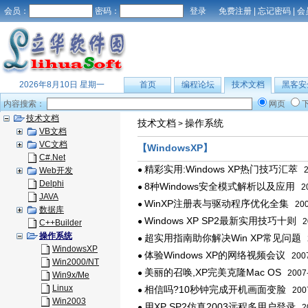
会员：
密码：
免费注册
|
忘记密码
|
会
2026年8月10日 星期一
首页
编程论坛
技术文档
黑客安
内容搜索：
网页
技术文档
技术文档
操作系统
>
VB文档
VC文档
【WindowsXP】
C#.Net
精彩实用:Windows XP热门技巧汇萃
●
2
Web开发
Delphi
8种Windows安全模式解析以及应用
●
20
JAVA
WinXP注册表与驱动程序优化全集
●
200
数据库
Windows XP SP2最新实用技巧十则
●
20
C++Builder
操作系统
超实用指南助你解决Win XP常见问题
●
2
WindowsXP
体验Windows XP的网络视频会议
●
2007
Win2000/NT
美丽的召唤,XP完美克隆Mac OS
●
2007-
Win9x/Me
Linux
相信吗?10秒钟完成开机画面变脸
●
2007
Win2003
用XP SP2仿真2003远程多用户登录
●
20