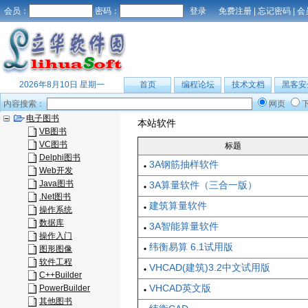
会员：
密码：
免费注册
|
忘记密码
|
会
2026年8月10日 星期一
首页
编程论坛
技术文档
黑客安
内容搜索：
网页
电子图书
本站软件
VB图书
VC图书
标题
Delphi图书
3A钢筋抽样软件
Web开发
Java图书
3A算量软件（三合一版）
.Net图书
建筑算量软件
操作系统
数据库
3A智能算量软件
操作入门
纬衡易算 6.1试用版
图形图像
软件工程
VHCAD(建筑)3.2中文试用版
C++Builder
VHCAD英文版
PowerBuilder
其他图书