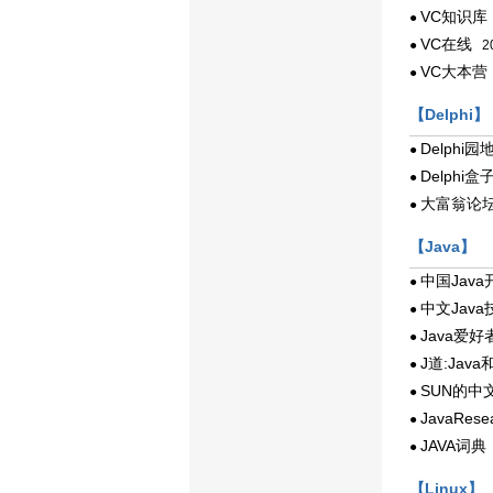
VC知识库
●
VC在线
●
20
VC大本营
●
【Delphi】
Delphi园
●
Delphi盒
●
大富翁论
●
【Java】
中国Jav
●
中文Jav
●
Java爱好
●
J道:Jav
●
SUN的中
●
JavaRese
●
JAVA词典
●
【Linux】