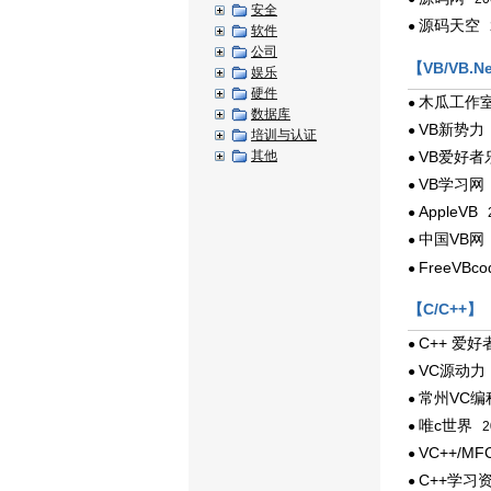
安全
源码天空
●
2
软件
公司
【VB/VB.N
娱乐
硬件
木瓜工作
●
数据库
VB新势力
●
培训与认证
其他
VB爱好者
●
VB学习网
●
AppleVB
●
2
中国VB网
●
FreeVBco
●
【C/C++】
C++ 爱好
●
VC源动力
●
常州VC编
●
唯c世界
●
20
VC++/M
●
C++学习
●