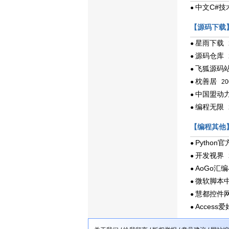
中文C#技
●
【源码下载
星雨下载
●
2
源码仓库
●
2
飞狐源码
●
枕善居
●
20
中国盟动
●
编程无限
●
2
【编程其他
Python
●
开发视界
●
2
AoGo汇
●
微软脚本
●
慧都控件
●
Access
●