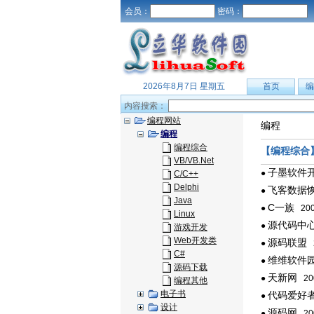
会员：
密码：
2026年8月7日 星期五
首页
编
内容搜索：
编程网站
编程
编程
编程综合
【编程综合
VB/VB.Net
子墨软件
●
C/C++
Delphi
飞客数据
●
Java
C一族
●
200
Linux
源代码中
●
游戏开发
Web开发类
源码联盟
●
2
C#
维维软件
●
源码下载
天新网
●
20
编程其他
电子书
代码爱好
●
设计
源码网
●
20