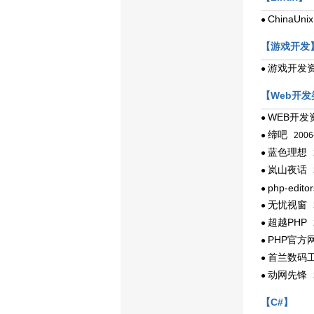
ChinaUnix
●
【游戏开发
游戏开发
●
【Web开发
WEB开发
●
缔吧
●
2006
蓝色理想
●
2
岚山夜话
●
2
php-editor
●
无忧视窗
●
2
超越PHP
●
2
PHP官方
●
首兰数码
●
动网先锋
●
2
【C#】