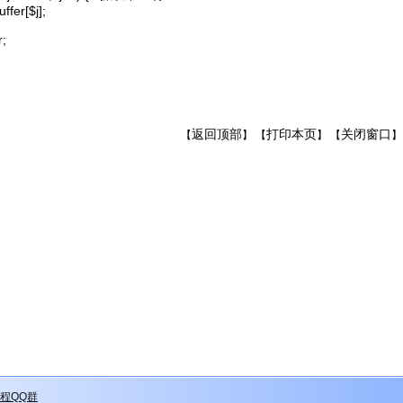
uffer[$j];
tr;
返回顶部
打印本页
关闭窗口
【
】 【
】 【
】
程QQ群