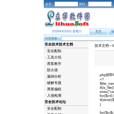
会员：
密码：
2026年8月8日 星期六
首页
编
内容搜索：
安全技术技术文档
技术文档
>
安全配制
·
工具介绍
·
黑客教学
·
防火墙
·
php抓
漏洞分析
·
<?
破解专题
·
$file_n
if(is_fil
黑客编程
·
exec("ca
入侵检测
for($i=0
·
if(strst
安全技术论坛
}
安全配制
·
for($j=