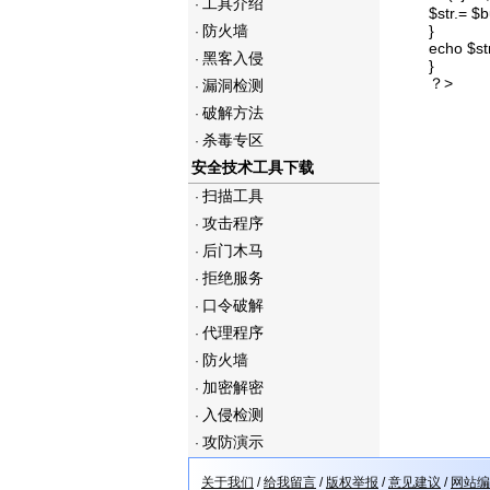
工具介绍
·
$str.= $b
防火墙
}
·
echo $s
黑客入侵
·
}
？>
漏洞检测
·
破解方法
·
杀毒专区
·
安全技术工具下载
扫描工具
·
攻击程序
·
后门木马
·
拒绝服务
·
口令破解
·
代理程序
·
防火墙
·
加密解密
·
入侵检测
·
攻防演示
·
关于我们
/
给我留言
/
版权举报
/
意见建议
/
网站编