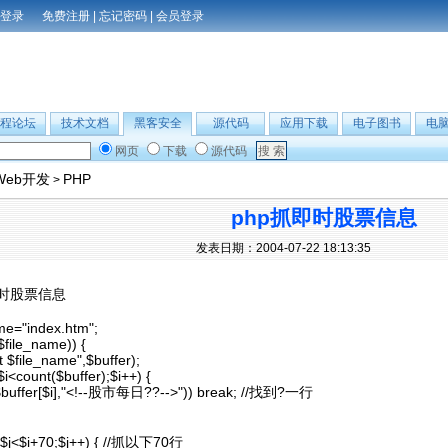
免费注册
|
忘记密码
|
会员登录
程论坛
技术文档
黑客安全
源代码
应用下载
电子图书
电
网页
下载
源代码
Web开发
PHP
>
php抓即时股票信息
发表日期：2004-07-22 18:13:35
即时股票信息
ame="index.htm";
e($file_name)) {
t $file_name",$buffer);
;$i<count($buffer);$i++) {
r($buffer[$i],"<!--股市每日??-->")) break; //找到?一行
$i;$j<$i+70;$j++) { //抓以下70行