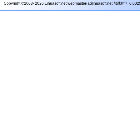
Copyright ©2003- 2026 Lihuasoft.net webmaster(at)lihuasoft.net 加载时间 0.00