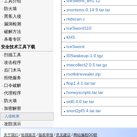
IceSword_en1.12
工具介绍
·
防火墙
·
snortsms-0.14.9.tar.tar
黑客入侵
·
rkdscan.c
漏洞检测
·
IceSword110
破解方法
·
KHS
杀毒专区
·
IceSword
安全技术工具下载
扫描工具
·
IDSwakeup-1.0.tgz
攻击程序
·
mwcollect2.0.5.tar.gz
后门木马
·
rootkitrevealer.zip
拒绝服务
·
flop1.4.1.tar.tar
口令破解
·
honeyscripts.tar.tar
代理程序
·
防火墙
·
sid0.4.0.tar.tar
加密解密
·
snort2pf3.4.tar.tar
·
入侵检测
攻防演示
·
关于我们
/
给我留言
/
版权举报
/
意见建议
/
网站编程QQ群