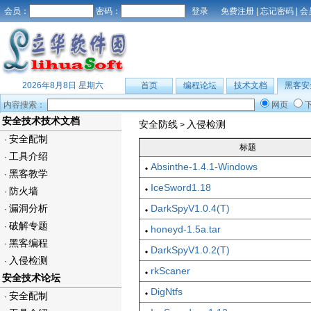
会员：
密码：
免费注册
|
忘记密码
|
会
2026年8月8日 星期六
首页
编程论坛
技术文档
黑客安
内容搜索：
网页
安全技术技术文档
安全防线
入侵检测
>
安全配制
·
标题
工具介绍
·
Absinthe-1.4.1-Windows
黑客教学
·
IceSword1.18
防火墙
·
漏洞分析
DarkSpyV1.0.4(T)
·
破解专题
·
honeyd-1.5a.tar
黑客编程
·
DarkSpyV1.0.2(T)
入侵检测
·
rkScaner
安全技术论坛
DigNtfs
安全配制
·