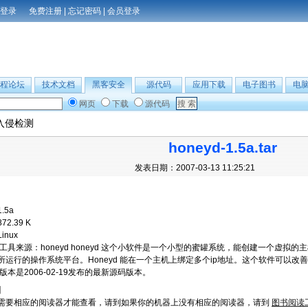
免费注册
|
忘记密码
|
会员登录
程论坛
技术文档
黑客安全
源代码
应用下载
电子图书
电
网页
下载
源代码
入侵检测
honeyd-1.5a.tar
发表日期：2007-03-13 11:25:21
1.5a
872.39 K
Linux
工具来源：honeyd honeyd 这个小软件是一个小型的蜜罐系统，能创建一个虚
所运行的操作系统平台。Honeyd 能在一个主机上绑定多个ip地址。这个软件可以
版本是2006-02-19发布的最新源码版本。
】
需要相应的阅读器才能查看，请到如果你的机器上没有相应的阅读器，请到
图书阅读