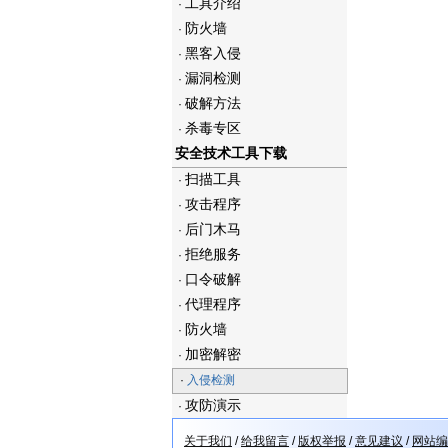
工具介绍
·
防火墙
·
黑客入侵
·
漏洞检测
·
破解方法
·
杀毒专区
·
安全技术工具下载
扫描工具
·
攻击程序
·
后门木马
·
拒绝服务
·
口令破解
·
代理程序
·
防火墙
·
加密解密
·
·
入侵检测
攻防演示
·
关于我们
/
给我留言
/
版权举报
/
意见建议
/
网站编