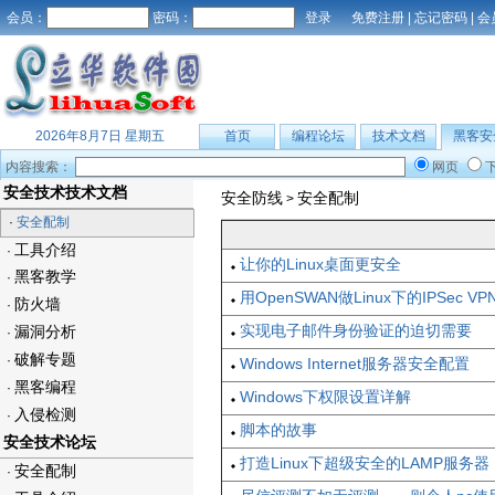
会员：
密码：
免费注册
|
忘记密码
|
会
2026年8月7日 星期五
首页
编程论坛
技术文档
黑客安
内容搜索：
网页
安全技术技术文档
安全防线
安全配制
>
·
安全配制
工具介绍
·
让你的Linux桌面更安全
黑客教学
·
用OpenSWAN做Linux下的IPSec
防火墙
·
实现电子邮件身份验证的迫切需要
漏洞分析
·
破解专题
·
Windows Internet服务器安全配置
黑客编程
·
Windows下权限设置详解
入侵检测
·
脚本的故事
安全技术论坛
打造Linux下超级安全的LAMP服务器
安全配制
·