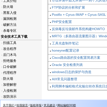
尽信评测不如无评测—一则个人pc使
工具介绍
·
防火墙
·
FTP协议的分析和扩展
黑客入侵
·
Postfix + Cyrus-IMAP + Cyrus-S
漏洞检测
·
PHP安全配置
破解方法
·
反病毒反垃圾邮件系统构建HOWTO
杀毒专区
·
MRTG（多路由器流量图示器）Windo
安全技术工具下载
扫描工具
·
工具光盘制作笔记
攻击程序
·
honeynet配置记录
后门木马
·
Cisco路由器的安全配置简易方案
拒绝服务
·
Oracle 安全检查列表
口令破解
·
windows日志的保护与伪造
代理程序
·
防火墙
·
AIX常见问题整理
加密解密
·
利用脚本编程格式化输出转存系统日
入侵检测
·
攻防演示
·
关于我们
/
给我留言
/
版权举报
/
意见建议
/
网站编程QQ群