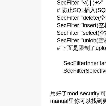
SecFilter "<(.| )+>"
# 防止SQL插入(SQL I
SecFilter "delete(空
SecFilter "insert(空格
SecFilter "select(空
SecFilter "union(空格
# 下面是限制了uploa
SecFilterInheritan
SecFilterSelective
用好了mod-secur
manual里你可以找