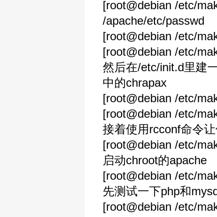
[root@debian /etc/mak
/apache/etc/passwd
[root@debian /etc/mak
[root@debian /etc/mak
然后在/etc/init.
中的chrapax
[root@debian /etc/make
[root@debian /etc/make
接着使用rcconf命令让
[root@debian /etc/make
启动chroot的apache
[root@debian /etc/makej
先测试一下php和mys
[root@debian /etc/mak