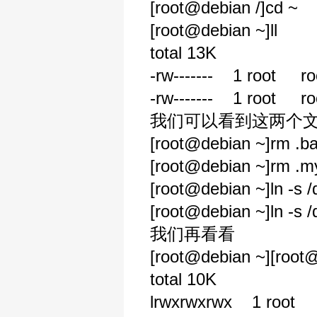
[root@debian /]cd ~
[root@debian ~]ll
total 13K
-rw------- 1 root r
-rw------- 1 root 
我们可以看到这两个
[root@debian ~]rm .ba
[root@debian ~]rm .my
[root@debian ~]ln -s /
[root@debian ~]ln -s /
我们再看看
[root@debian ~][root@
total 10K
lrwxrwxrwx 1 root 