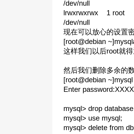
/dev/null
lrwxrwxrwx 1 root 
/dev/null
现在可以放心的设置
[root@debian ~]mysql
这样我们以后root就得
然后我们删除多余的
[root@debian ~]mysql 
Enter password:XXX
mysql> drop database 
mysql> use mysql;
mysql> delete from db