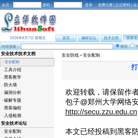
会员：
密码：
免费注册
|
忘记密码
|
会
2026年8月7日 星期五
首页
编程论坛
技术文档
黑客安
内容搜索：
网页
安全技术技术文档
安全防线
安全配制
>
·
安全配制
打
工具介绍
·
黑客教学
·
防火墙
·
欢迎转载，请保留作
漏洞分析
·
破解专题
包子@郑州大学网络
·
黑客编程
·
http://secu.zzu.edu.cn
入侵检测
·
安全技术论坛
本文已经投稿到黑客防
安全配制
·