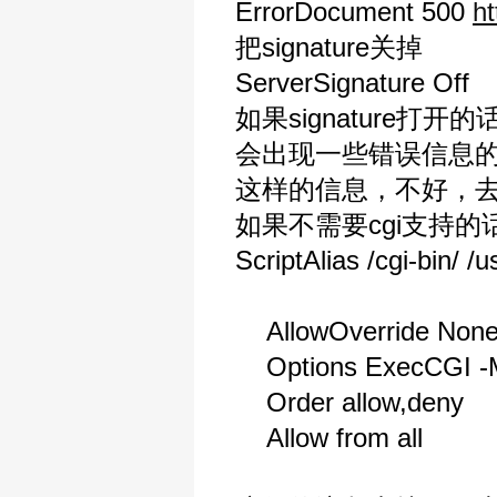
ErrorDocument 500
ht
把signature关掉
ServerSignature Off
如果signature
会出现一些错误信息
这样的信息，不好，去掉他
如果不需要cgi支持的
ScriptAlias /cgi-bin/ /us
AllowOverride Non
Options ExecCGI -M
Order allow,deny
Allow from all