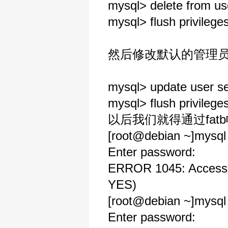
mysql> delete from use
mysql> flush privileges
然后修改默认的管理员帐
mysql> update user se
mysql> flush privileges
以后我们就得通过fatb
[root@debian ~]mysql 
Enter password:
ERROR 1045: Access de
YES)
[root@debian ~]mysql 
Enter password: