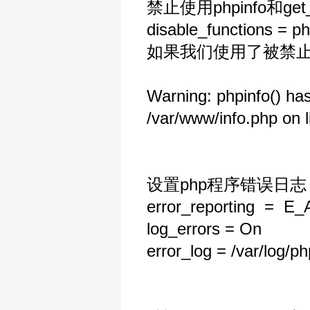
禁止使用phpinfo和g
disable_functions = ph
如果我们使用了被禁止
Warning: phpinfo() has
/var/www/info.php on l
设置php程序错误日
error_reporting = E_
log_errors = On
error_log = /var/log/ph