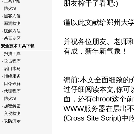
工具介绍
·
朋友榨干了看吧:)
防火墙
·
黑客入侵
·
谨以此文献给郑州大
漏洞检测
·
破解方法
·
杀毒专区
·
并祝各位朋友、老师
安全技术工具下载
有成，新年新气象！
扫描工具
·
攻击程序
·
后门木马
·
拒绝服务
·
编前:本文全面细致的介绍了
口令破解
·
过仔细阅读本文,你可以快
代理程序
·
面，还有chroot
防火墙
·
加密解密
·
WWW服务器在层出不穷的S
入侵检测
·
(Cross Site Script
攻防演示
·