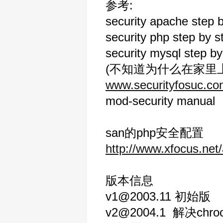
参考:
security apache step 
security php step by s
security mysql step by
(不知道为什么在家里
www.securityfosuc.c
mod-security manual
san的php安全配置
http://www.xfocus.net/
版本信息
v1@2003.11 初始版
v2@2004.1 解决ch