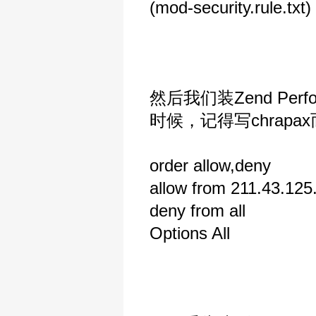
(mod-security.rule.txt)
然后我们装Zend Per
时候，记得写chrapax
order allow,deny
allow from 211.43.12
deny from all
Options All