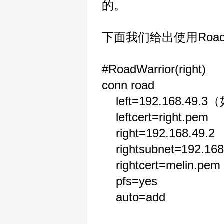
的。
下面我们给出使用Road
#RoadWarrior(right)
conn road
left=192.168.49.
leftcert=right.pem
right=192.168.49.2
rightsubnet=192.168
rightcert=melin.pem
pfs=yes
auto=add