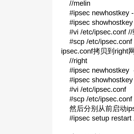
//melin
#ipsec newhostkey --o
#ipsec showhostkey --
#vi /etc/ipsec.con
#scp /etc/ipsec.conf 
ipsec.conf拷贝到rig
//right
#ipsec newhostkey --o
#ipsec showhostkey --
#vi /etc/ipsec.conf
#scp /etc/ipsec.conf 
然后分别从前启动ips
#ipsec setup re