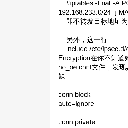
#iptables -t nat -A P
192.168.233.0/24 -j
即不转发目标地址为R
另外，这一行
include /etc/ipsec.
Encryption在
no_oe.conf文
题。
conn block
auto=ignore
conn private