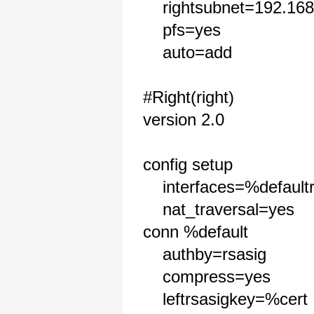
rightsubnet=192.168
pfs=yes
auto=add
#Right(right)
version 2.0
config setup
interfaces=%defaultr
nat_traversal=yes
conn %default
authby=rsasig
compress=yes
leftrsasigkey=%cert