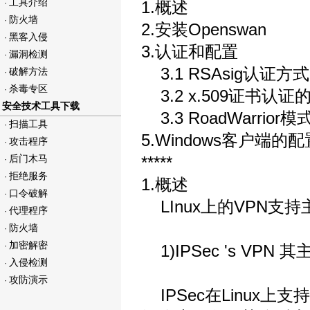
工具介绍
·
1.概述
防火墙
·
2.安装Openswan
黑客入侵
·
3.认证和配置
漏洞检测
·
3.1 RSAsig认证方
破解方法
·
杀毒专区
·
3.2 x.509证书认证
安全技术工具下载
3.3 RoadWarrior
扫描工具
·
5.Windows客户端的配
攻击程序
·
后门木马
*****
·
拒绝服务
·
1.概述
口令破解
·
LInux上的VPN支
代理程序
·
防火墙
·
加密解密
·
1)IPSec 's VPN 
入侵检测
·
攻防演示
·
IPSec在Linux上