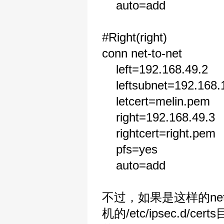
auto=add
#Right(right)
conn net-to-net
left=192.168.49.2
leftsubnet=192.168.1
letcert=melin.pem
right=192.168.49.3
rightcert=right.pem
pfs=yes
auto=add
不过，如果是这样的net-t
机的/etc/ipsec.d/