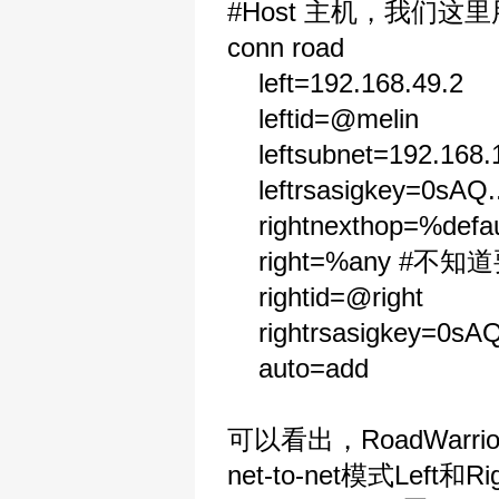
#Host 主机，我们这里用
conn road
left=192.168.49.2
leftid=@melin
leftsubnet=192.168.1
leftrsasigkey=0sAQ..
rightnexthop=%defau
right=%any #不
rightid=@right
rightrsasigkey=0sAQ
auto=add
可以看出，RoadWarr
net-to-net模式L