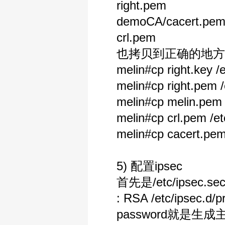
right.pem
demoCA/cacert.pe
crl.pem
也拷贝到正确的地方
melin#cp right.key /et
melin#cp right.pem /e
melin#cp melin.pem /e
melin#cp crl.pem /etc
melin#cp cacert.pem /
5) 配置ipsec
首先是/etc/ipsec.se
: RSA /etc/ipsec.d/pri
password就是生