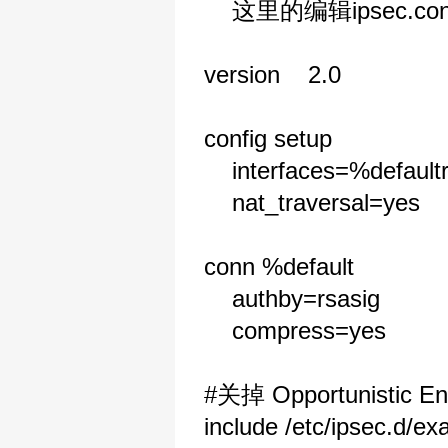
这里的编辑ipsec.c
version 2.0
config setup
interfaces=%defaultr
nat_traversal=yes
conn %default
authby=rsasig
compress=yes
#关掉 Opportunistic En
include /etc/ipsec.d/e