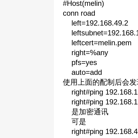
#Host(melin)
conn road
left=192.168.49.2
leftsubnet=192.168.1
leftcert=melin.pem
right=%any
pfs=yes
auto=add
使用上面的配制后会发现
right#ping 192.168.1
right#ping 192.168.1
是加密通讯
可是
right#ping 192.1