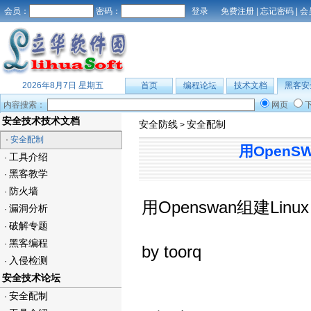
会员：
密码：
免费注册
|
忘记密码
|
会
2026年8月7日 星期五
首页
编程论坛
技术文档
黑客安
内容搜索：
网页
安全技术技术文档
安全防线
安全配制
>
·
安全配制
用OpenS
工具介绍
·
黑客教学
·
防火墙
·
用Openswan组建Linux 
漏洞分析
·
破解专题
·
黑客编程
·
by toorq
入侵检测
·
安全技术论坛
安全配制
·