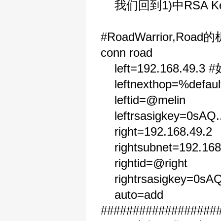
我们回到1)中RSA 
#RoadWarrior,
conn road
left=192.168.49.
leftnexthop=%default
leftid=@melin
leftrsasigkey=0sAQ
right=192.168.49.2
rightsubnet=192.168
rightid=@right
rightrsasigkey=0s
auto=a
##################