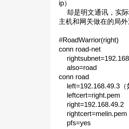
ip）
却是明文通讯，实际上，我们
主机和网关做在的局外
#RoadWarrior(right)
conn road-net
rightsubnet=192.168
also=road
conn road
left=192.168.49.
leftcert=right.pem
right=192.168.49.2
rightcert=melin.pem
pfs=yes