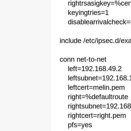
rightrsasigkey=%cer
keyingtries=1
disablearrivalcheck=
include /etc/ipsec.d/e
conn net-to-net
left=192.168.49.2
leftsubnet=192.168.1
leftcert=melin.pem
right=%defaultroute
rightsubnet=192.168
rightcert=right.pem
pfs=yes